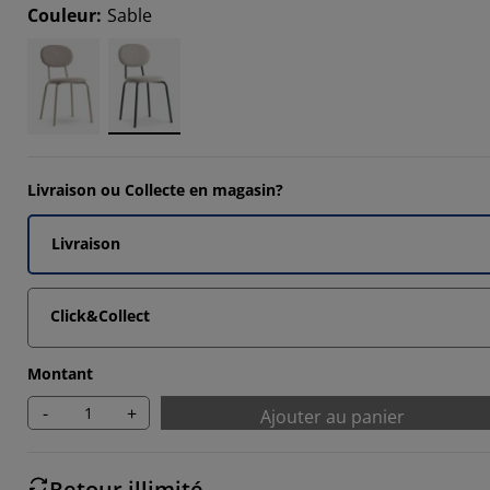
732%
Couleur
:
Sable
781%
9024%
9512%
Livraison ou Collecte en magasin?
Livraison
Click&Collect
Montant
-
+
Ajouter au panier
Retour illimité