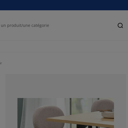
Rec
ir
84.14634146341