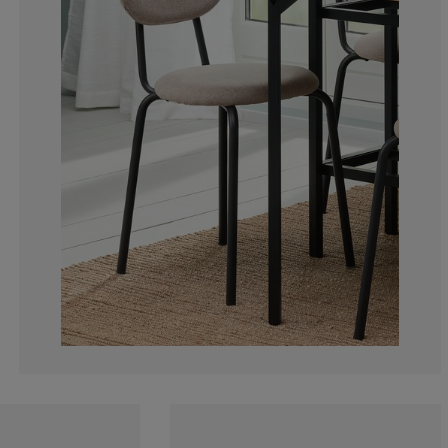
6.707317073170
5.487804878048
2.439024390243
1.219512195121