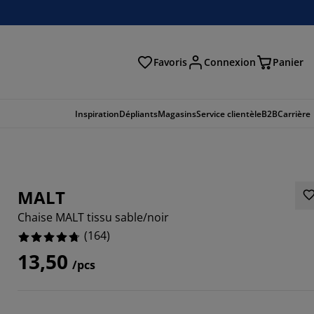
Favoris
Connexion
Panier
herche
Inspiration
Dépliants
Magasins
Service clientèle
B2B
Carrière
MALT
Chaise MALT tissu sable/noir
(
164
)
13,50
/pcs
463%