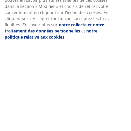
Nous personnalisons votre expérience
Spécifications
Chez JYSK, nous utilisons des cookies et des identifiants mobile
vous garantir une bonne expérience lorsque vous visitez notre s
Avis
web. Les cookies collectent des informations vous concernant af
(
67
)
garantir le bon fonctionnement du site, de générer des statistiq
de vous proposer des publicités pertinentes. Lorsque vous acce
les cookies marketing, nous partageons vos données de navigat
avec nos partenaires marketing (par exemple Google, Meta et Ti
À propos de la marque
afin de vous proposer des publicités personnalisées et statiques
Vous pouvez en savoir plus sur les finalités de ces cookies dans 
section « Modifier » et choisir de retirer votre consentement en
cliquant sur l'icône des cookies. En cliquant sur « Accepter tout 
Livraison
vous acceptez les trois finalités. En savoir plus sur
notre collect
notre traitement des données personnelles
et
notre politique
relative aux cookies
.