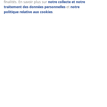
concernant afin de garantir le bon fonctionnement du site, de
générer des statistiques et de vous proposer des publicités
pertinentes. Lorsque vous acceptez les cookies marketing, nous
Livraison
partageons vos données de navigation avec nos partenaires
marketing (par exemple Google, Meta et TikTok) afin de vous
proposer des publicités personnalisées et statiques. Vous pouv
en savoir plus sur les finalités de ces cookies dans la section «
Modifier » et choisir de retirer votre consentement en cliquant s
l'icône des cookies. En cliquant sur « Accepter tout », vous acce
les trois finalités. En savoir plus sur
notre collecte et notre
traitement des données personnelles
et
notre politique relati
aux cookies
.