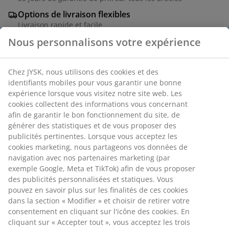
Options de livraison flexibles
Livraison rapide et facile
Chaise de salle à manger avec assise rembourrée et
dossier noir. Pieds assortis en acier.
Numéro d’article: 3600515
Instructions de montage
Spécifications
Nous personnalisons votre expérience
Chez JYSK, nous utilisons des cookies et des identifiants mobiles
Avis
pour vous garantir une bonne expérience lorsque vous visitez
(
58
)
notre site web. Les cookies collectent des informations vous