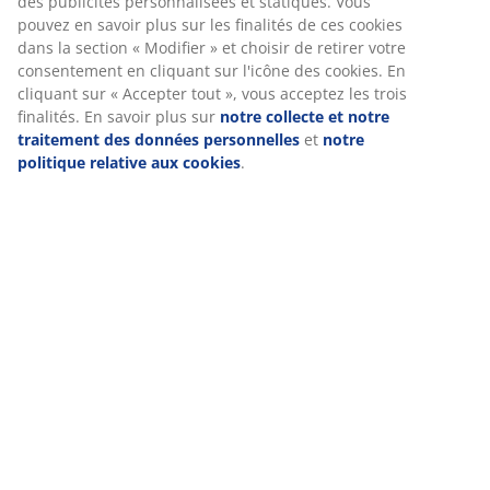
Livraison
Nous personnalisons votre expérience
Chez JYSK, nous utilisons des cookies et des identifiants mobile
garantir une bonne expérience lorsque vous visitez notre site w
cookies collectent des informations vous concernant afin de gara
fonctionnement du site, de générer des statistiques et de vous
des publicités pertinentes. Lorsque vous acceptez les cookies m
nous partageons vos données de navigation avec nos partenair
marketing (par exemple Google, Meta et TikTok) afin de vous pr
publicités personnalisées et statiques. Vous pouvez en savoir pl
finalités de ces cookies dans la section « Modifier » et choisir de 
votre consentement en cliquant sur l'icône des cookies. En cliqu