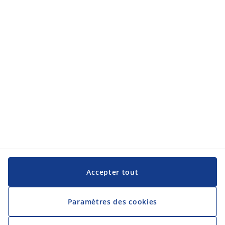
Service clientèle
JYSK
JYSK
Siège social
Suivez JYSK
Langue