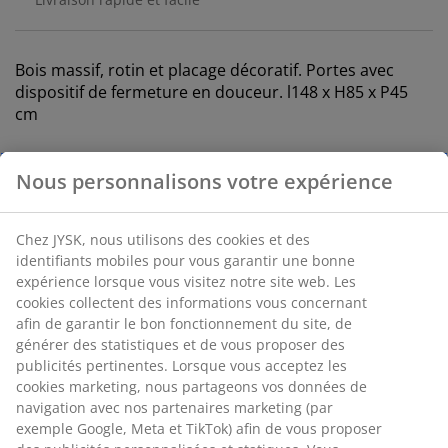
Bois massif, rotin et placage décoratif. Portes avec
dispositif de fermeture en douceur. l148 x H85 x P45
cm
Numéro d’article: 3612371
Instructions de montage
Spécifications
Avis
(
49
)