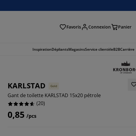
Favoris
Connexion
Panier
herche
Inspiration
Dépliants
Magasins
Service clientèle
B2B
Carrière
KARLSTAD
Gold
Gant de toilette KARLSTAD 15x20 pétrole
(
20
)
0,85
/pcs