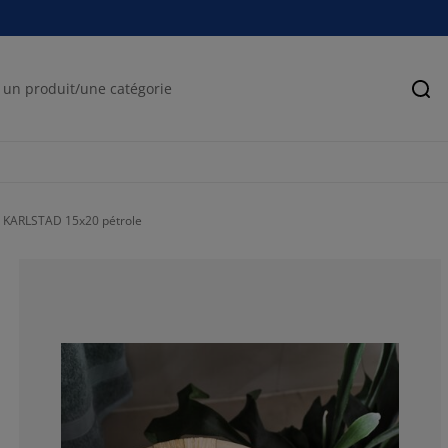
Rec
te KARLSTAD 15x20 pétrole
75%