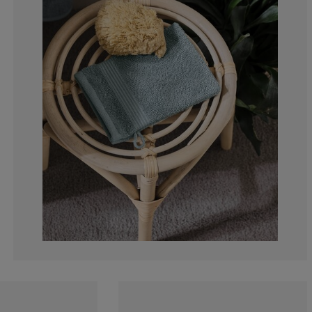
10%
10%
5%
0%