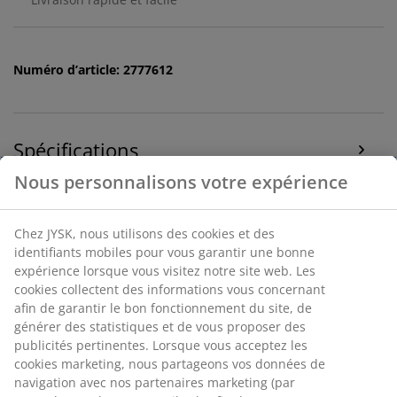
Numéro d’article: 2777612
Spécifications
Avis
(
26
)
Livraison