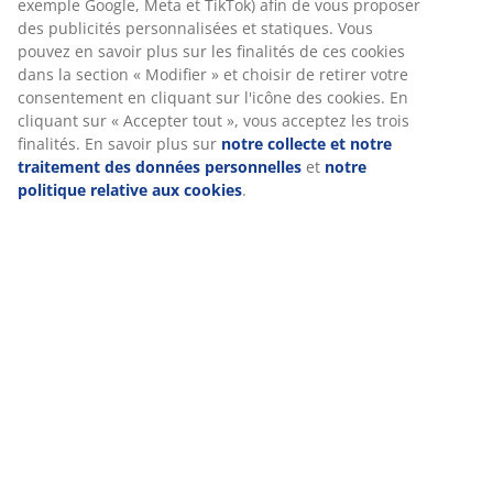
Nous personnalisons votre expérience
Chez JYSK, nous utilisons des cookies et des identifiants mobiles
pour vous garantir une bonne expérience lorsque vous visitez n
site web. Les cookies collectent des informations vous concerna
afin de garantir le bon fonctionnement du site, de générer des
statistiques et de vous proposer des publicités pertinentes. Lor
vous acceptez les cookies marketing, nous partageons vos donn
de navigation avec nos partenaires marketing (par exemple Goo
Meta et TikTok) afin de vous proposer des publicités personnali
et statiques. Vous pouvez en savoir plus sur les finalités de ces
cookies dans la section « Modifier » et choisir de retirer votre
consentement en cliquant sur l'icône des cookies. En cliquant su
Accepter tout », vous acceptez les trois finalités. En savoir plus 
notre collecte et notre traitement des données personnelles
e
notre politique relative aux cookies
.