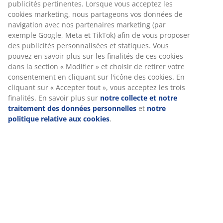
(
954
)
Livraison