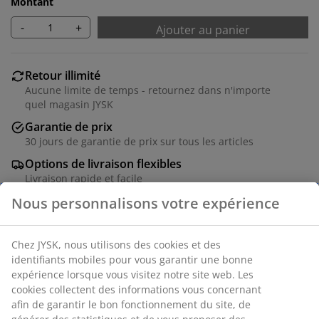
Montant
-
+
Ajouter au panier
Retour illimité
Aucune limite de temps - retournez dans n'importe
quel magasin JYSK
Garantie de prix
30 jours de garantie de prix sur tous les articles
Options de livraison flexibles
Livraison rapide et facile
Numéro d’article: 5529714
Instructions de montage