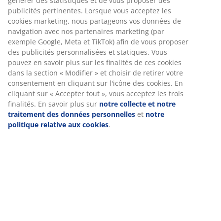
Spécifications
Avis
(
101
)
Livraison