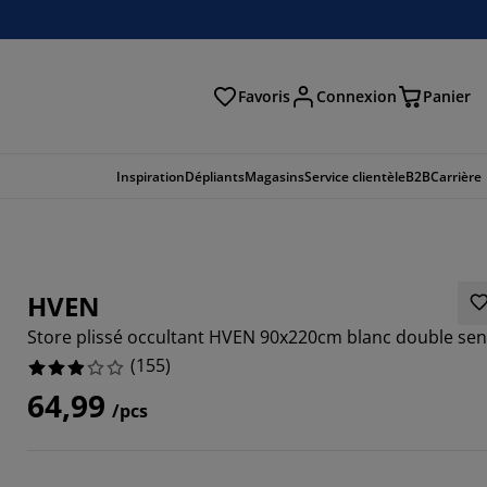
Favoris
Connexion
Panier
herche
Inspiration
Dépliants
Magasins
Service clientèle
B2B
Carrière
HVEN
Store plissé occultant HVEN 90x220cm blanc double se
(
155
)
64,99
/pcs
5808%