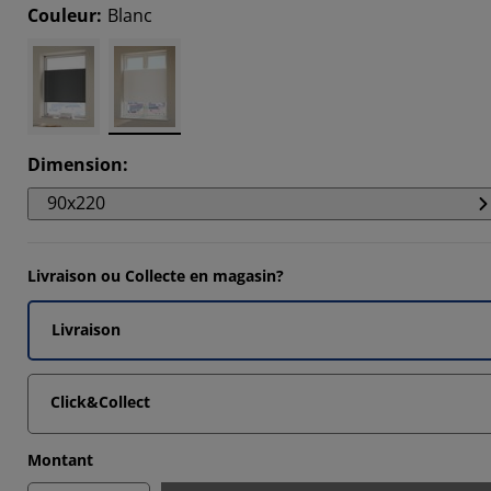
2256%
Couleur
:
Blanc
6129%
3872%
6776%
Dimension
:
90x220
Livraison ou Collecte en magasin?
Livraison
Click&Collect
Montant