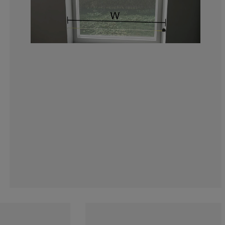
18.06451612903
10.3225806451
10.96774193548
34.19354838709