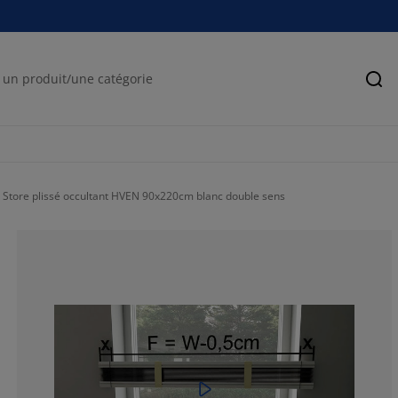
Rec
Store plissé occultant HVEN 90x220cm blanc double sens
26.45161290322