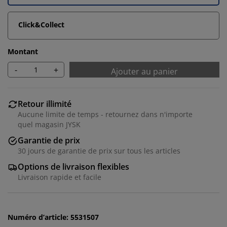
Click&Collect
Montant
-
+
Ajouter au panier
Retour illimité
Aucune limite de temps - retournez dans n'importe
quel magasin JYSK
Garantie de prix
30 jours de garantie de prix sur tous les articles
Options de livraison flexibles
Nous personnalisons votre expérience
Livraison rapide et facile
Chez JYSK, nous utilisons des cookies et des
identifiants mobiles pour vous garantir une bonne
Numéro d’article: 5531507
expérience lorsque vous visitez notre site web. Les