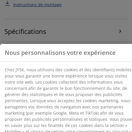
cookies collectent des informations vous concernant
Instructions de montage
afin de garantir le bon fonctionnement du site, de
générer des statistiques et de vous proposer des
publicités pertinentes. Lorsque vous acceptez les
cookies marketing, nous partageons vos données de
Spécifications
navigation avec nos partenaires marketing (par
exemple Google, Meta et TikTok) afin de vous proposer
des publicités personnalisées et statiques. Vous
pouvez en savoir plus sur les finalités de ces cookies
Avis
dans la section « Modifier » et choisir de retirer votre
(
11
)
consentement en cliquant sur l'icône des cookies. En
cliquant sur « Accepter tout », vous acceptez les trois
finalités. En savoir plus sur
notre collecte et notre
traitement des données personnelles
et
notre
Livraison
politique relative aux cookies
.