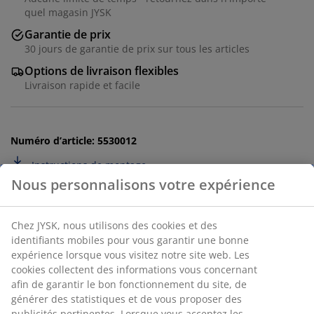
quel magasin JYSK
Garantie de prix
30 jours de garantie de prix sur tous les articles
Options de livraison flexibles
Livraison rapide et facile
Numéro d’article: 5530012
Instructions de montage
Spécifications
Avis
(
64
)