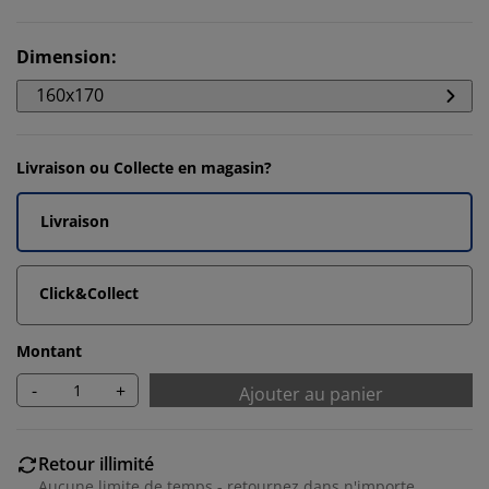
Dimension
:
160x170
Livraison ou Collecte en magasin?
Livraison
Click&Collect
Montant
-
+
Ajouter au panier
Retour illimité
Aucune limite de temps - retournez dans n'importe