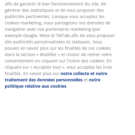
Spécifications
Avis
(
20
)
Livraison