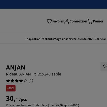
Favoris
Connexion
Panier
herche
Inspiration
Dépliants
Magasins
Service clientèle
B2B
Carrière
ANJAN
Rideau ANJAN 1x135x245 sable
(
1
)
-40%
30,-
/pcs
Prix le plus bas des 30 derniers jours:
49,99 /pcs (-40%)