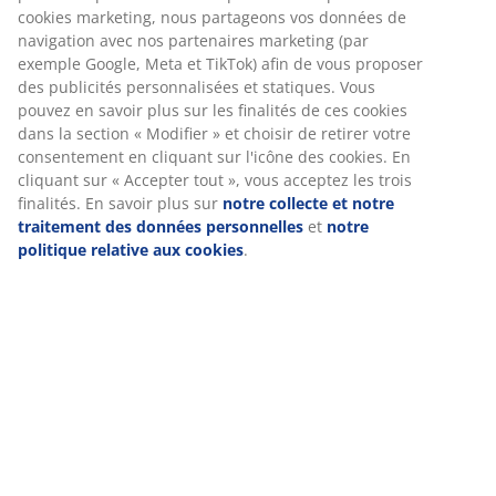
mobiles pour vous garantir une bonne expérience lorsque
vous visitez notre site web. Les cookies collectent des
Livraison
informations vous concernant afin de garantir le bon
fonctionnement du site, de générer des statistiques et de
vous proposer des publicités pertinentes. Lorsque vous
acceptez les cookies marketing, nous partageons vos
données de navigation avec nos partenaires marketing (par
exemple Google, Meta et TikTok) afin de vous proposer des
publicités personnalisées et statiques. Vous pouvez en
savoir plus sur les finalités de ces cookies dans la section «
Modifier » et choisir de retirer votre consentement en
cliquant sur l'icône des cookies. En cliquant sur « Accepter
tout », vous acceptez les trois finalités. En savoir plus sur
notre collecte et notre traitement des données
personnelles
et
notre politique relative aux cookies
.