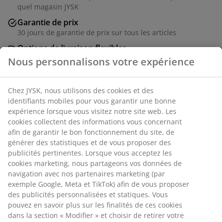
quel magasin JYSK
Garantie de prix
30 jours de garantie de prix sur tous les articles
Options de livraison flexibles
Livraison rapide et facile
Nous personnalisons votre expérience
Chez JYSK, nous utilisons des cookies et des
Boîte de rangement grise avec couvercle conçue pour
identifiants mobiles pour vous garantir une bonne
expérience lorsque vous visitez notre site web. Les
un stockage et une organisation polyvalents à la
cookies collectent des informations vous concernant
maison. Fabriquée en plastique résistant (100%
afin de garantir le bon fonctionnement du site, de
recyclé). La boîte est empilable, et les poignées à clip
générer des statistiques et de vous proposer des
maintiennent le couvercle en place. Peut contenir 47
publicités pertinentes. Lorsque vous acceptez les
litres. l39 x L59 x H31 cm
cookies marketing, nous partageons vos données de
navigation avec nos partenaires marketing (par
Numéro d’article: 4900172
exemple Google, Meta et TikTok) afin de vous proposer
des publicités personnalisées et statiques. Vous
pouvez en savoir plus sur les finalités de ces cookies
dans la section « Modifier » et choisir de retirer votre