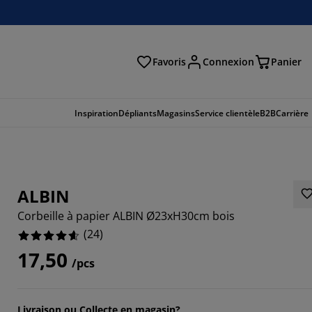
Favoris
Connexion
Panier
herche
Inspiration
Dépliants
Magasins
Service clientèle
B2B
Carrière
ALBIN
Corbeille à papier ALBIN Ø23xH30cm bois
(
24
)
17,50
/pcs
Livraison ou Collecte en magasin?