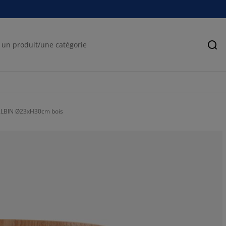
Rec
 ALBIN Ø23xH30cm bois
75%