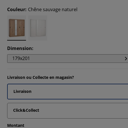
1648%
Couleur
:
Chêne sauvage naturel
6393%
6393%
9279%
Dimension
:
179x201
Livraison ou Collecte en magasin?
Livraison
Click&Collect
Montant