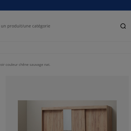
Rec
ir couleur chêne sauvage nat.
73.1958762886