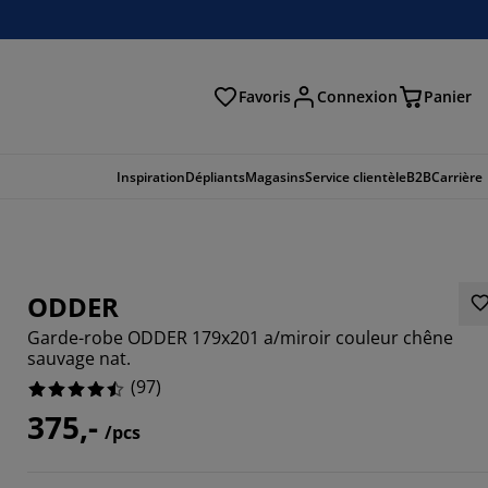
Favoris
Connexion
Panier
herche
Inspiration
Dépliants
Magasins
Service clientèle
B2B
Carrière
ODDER
Garde-robe ODDER 179x201 a/miroir couleur chêne
sauvage nat.
(
97
)
375,-
/pcs
5979%