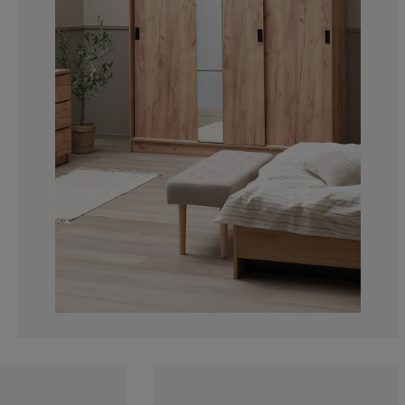
14.43298969072
3.092783505154
3.092783505154
6.18556701030