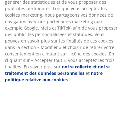
Placage décoratif. Intérieur de la garde-robe : 5
Chez JYSK, nous utilisons des cookies et des identifiants
étagères et 1 tringle à vêtements. l140 x H200 x P64 cm
mobiles pour vous garantir une bonne expérience lorsque
vous visitez notre site web. Les cookies collectent des
Numéro d’article: 3610183
informations vous concernant afin de garantir le bon
fonctionnement du site, de générer des statistiques et de
Instructions de montage
vous proposer des publicités pertinentes. Lorsque vous
acceptez les cookies marketing, nous partageons vos
données de navigation avec nos partenaires marketing (par
exemple Google, Meta et TikTok) afin de vous proposer des
Spécifications
publicités personnalisées et statiques. Vous pouvez en
savoir plus sur les finalités de ces cookies dans la section «
Modifier » et choisir de retirer votre consentement en
cliquant sur l'icône des cookies. En cliquant sur « Accepter
Avis
tout », vous acceptez les trois finalités. En savoir plus sur
(
43
)
notre collecte et notre traitement des données
personnelles
et
notre politique relative aux cookies
.
Livraison