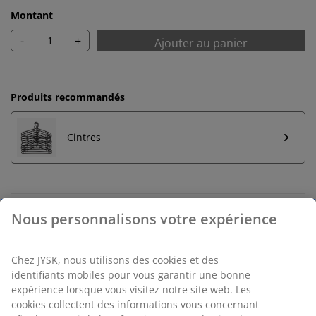
Montant
-
+
Ajouter au panier
Produits recommandés
Cintres
Retour illimité
Aucune limite de temps - retournez dans n'importe
quel magasin JYSK
Garantie de prix
30 jours de garantie de prix sur tous les articles
Options de livraison flexibles