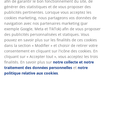
Livraison rapide et facile
Placage décoratif. Intérieur de la garde-robe : 4
étagères et 1 tringle à vêtements. l119 x H193 x P51 cm
Numéro d’article: 3630043
Instructions de montage
Spécifications
Avis
(
278
)