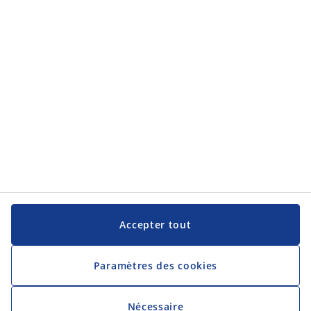
JYSK
JYSK
Siège social
Suivez JYSK
Langue