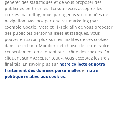
étagères et 3 tringles à vêtements. l179 x H210 x P60
cm
Numéro d’article: 3670546
Instructions de montage
Nous personnalisons votre expérience
Spécifications
Chez JYSK, nous utilisons des cookies et des identifiants mobile
vous garantir une bonne expérience lorsque vous visitez notre s
Avis
web. Les cookies collectent des informations vous concernant af
garantir le bon fonctionnement du site, de générer des statistiq
(
61
)
de vous proposer des publicités pertinentes. Lorsque vous acce
les cookies marketing, nous partageons vos données de navigat
avec nos partenaires marketing (par exemple Google, Meta et Ti
Livraison
afin de vous proposer des publicités personnalisées et statiques
Vous pouvez en savoir plus sur les finalités de ces cookies dans 
section « Modifier » et choisir de retirer votre consentement en