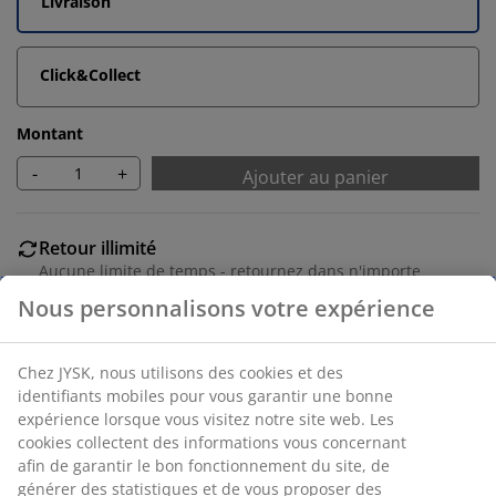
Livraison
Click&Collect
Montant
-
+
Ajouter au panier
Retour illimité
Aucune limite de temps - retournez dans n'importe
quel magasin JYSK
Garantie de prix
30 jours de garantie de prix sur tous les articles
Options de livraison flexibles
Livraison rapide et facile
Placage décoratif. l139 x H89 x P36 cm