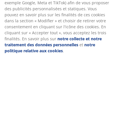
Nous personnalisons votre expérience
Avis
(
27
)
Chez JYSK, nous utilisons des cookies et des identifiants mobiles
pour vous garantir une bonne expérience lorsque vous visitez
notre site web. Les cookies collectent des informations vous
concernant afin de garantir le bon fonctionnement du site, de
Livraison
générer des statistiques et de vous proposer des publicités
pertinentes. Lorsque vous acceptez les cookies marketing, nous
partageons vos données de navigation avec nos partenaires
marketing (par exemple Google, Meta et TikTok) afin de vous
proposer des publicités personnalisées et statiques. Vous pouv
en savoir plus sur les finalités de ces cookies dans la section «
Modifier » et choisir de retirer votre consentement en cliquant
sur l'icône des cookies. En cliquant sur « Accepter tout », vous
acceptez les trois finalités. En savoir plus sur
notre collecte et
notre traitement des données personnelles
et
notre politique
relative aux cookies
.