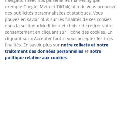
Chez JYSK, nous utilisons des cookies et des identifiants mobiles
Avis
pour vous garantir une bonne expérience lorsque vous visitez
(
33
)
notre site web. Les cookies collectent des informations vous
concernant afin de garantir le bon fonctionnement du site, de
générer des statistiques et de vous proposer des publicités
pertinentes. Lorsque vous acceptez les cookies marketing, nous
Livraison
partageons vos données de navigation avec nos partenaires
marketing (par exemple Google, Meta et TikTok) afin de vous
proposer des publicités personnalisées et statiques. Vous
pouvez en savoir plus sur les finalités de ces cookies dans la
section « Modifier » et choisir de retirer votre consentement en
cliquant sur l'icône des cookies. En cliquant sur « Accepter tout
», vous acceptez les trois finalités. En savoir plus sur
notre
collecte et notre traitement des données personnelles
et
notr
politique relative aux cookies
.