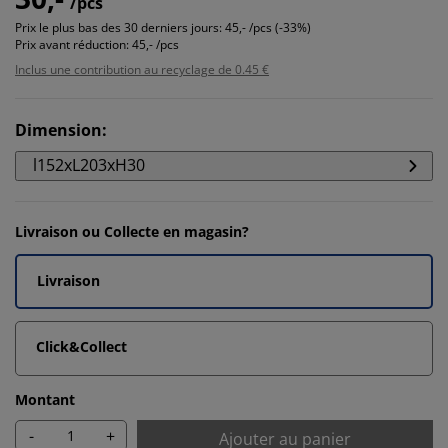
/pcs
Prix le plus bas des 30 derniers jours:
45,- /pcs (-33%)
Prix avant réduction:
45,- /pcs
Inclus une contribution au recyclage de 0.45 €
Dimension
:
l152xL203xH30
Livraison ou Collecte en magasin?
Livraison
Click&Collect
Montant
-
+
Ajouter au panier