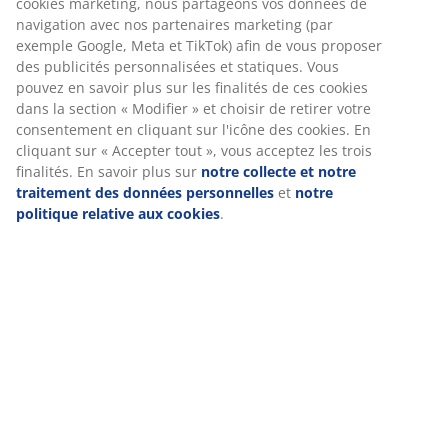
Spécifications
Avis
(
209
)
Nous personnalisons votre expérience
Chez JYSK, nous utilisons des cookies et des identifiants mobile
Livraison
vous garantir une bonne expérience lorsque vous visitez notre s
web. Les cookies collectent des informations vous concernant af
garantir le bon fonctionnement du site, de générer des statistiq
de vous proposer des publicités pertinentes. Lorsque vous accep
cookies marketing, nous partageons vos données de navigation 
nos partenaires marketing (par exemple Google, Meta et TikTok) 
vous proposer des publicités personnalisées et statiques. Vous
en savoir plus sur les finalités de ces cookies dans la section « M
» et choisir de retirer votre consentement en cliquant sur l'icôn
cookies. En cliquant sur « Accepter tout », vous acceptez les troi