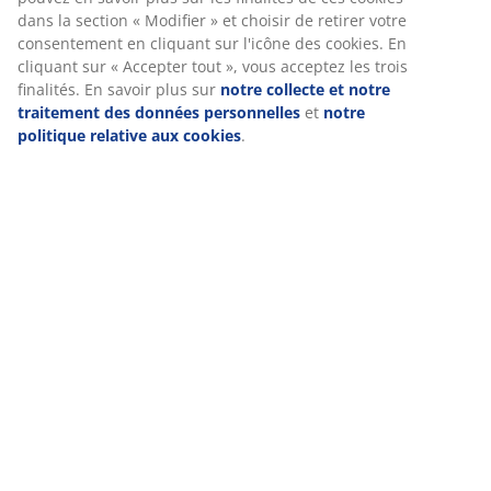
dans la section « Modifier » et choisir de retirer votre
Numéro d’article: 6425026
consentement en cliquant sur l'icône des cookies. En
cliquant sur « Accepter tout », vous acceptez les trois
finalités. En savoir plus sur
notre collecte et notre
traitement des données personnelles
et
notre
Spécifications
politique relative aux cookies
.
Avis
(
3
)
Livraison