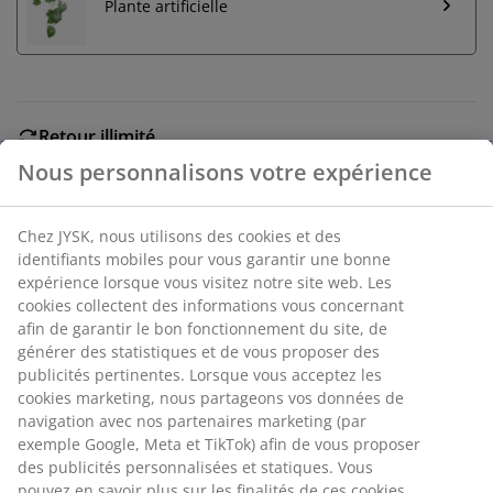
Plante artificielle
Retour illimité
Aucune limite de temps - retournez dans n'importe
Nous personnalisons votre expérience
quel magasin JYSK
Garantie de prix
Chez JYSK, nous utilisons des cookies et des
30 jours de garantie de prix sur tous les articles
identifiants mobiles pour vous garantir une bonne
Options de livraison flexibles
expérience lorsque vous visitez notre site web. Les
Livraison rapide et facile
cookies collectent des informations vous concernant
afin de garantir le bon fonctionnement du site, de
générer des statistiques et de vous proposer des
publicités pertinentes. Lorsque vous acceptez les
Pot de plante suspendu en argile avec une corde en
cookies marketing, nous partageons vos données de
jute. Ce pot est idéal pour les petites plantes et
navigation avec nos partenaires marketing (par
apporte un charme naturel à votre pergola ou balcon.
exemple Google, Meta et TikTok) afin de vous proposer
Ø15 x H12 cm
des publicités personnalisées et statiques. Vous
pouvez en savoir plus sur les finalités de ces cookies