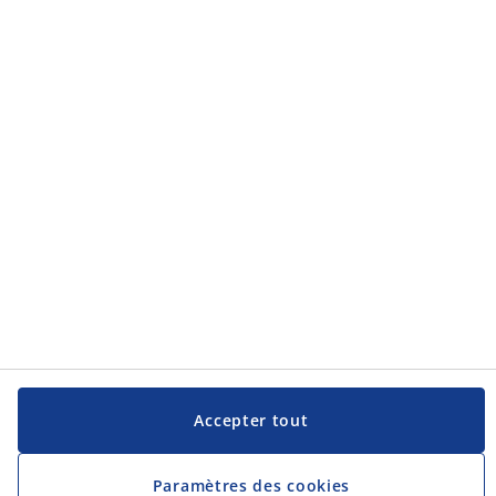
JYSK
JYSK
Siège social
Suivez JYSK
Langue
Accepter tout
Paramètres des cookies
Nécessaire