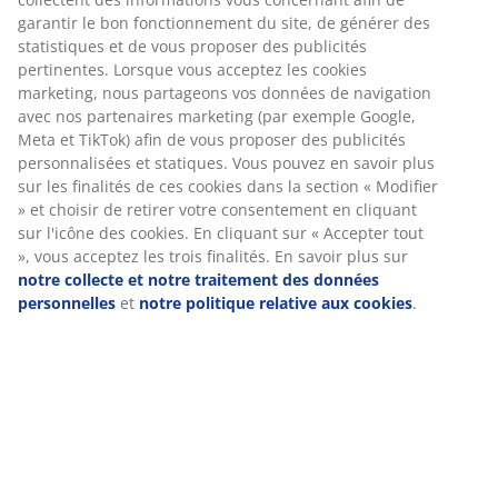
générer des statistiques et de vous proposer des
publicités pertinentes. Lorsque vous acceptez les
cookies marketing, nous partageons vos données de
Bac à fleurs en fibre d'argile résistante au gel avec une
navigation avec nos partenaires marketing (par
finition naturelle de couleur claire. Le trou de drainage
exemple Google, Meta et TikTok) afin de vous proposer
permet à l'excès d'eau de s'écouler. Ø37 x H37 cm
des publicités personnalisées et statiques. Vous
pouvez en savoir plus sur les finalités de ces cookies
Numéro d’article: 6440002
dans la section « Modifier » et choisir de retirer votre
consentement en cliquant sur l'icône des cookies. En
cliquant sur « Accepter tout », vous acceptez les trois
finalités. En savoir plus sur
notre collecte et notre
Spécifications
traitement des données personnelles
et
notre
politique relative aux cookies
.
Avis
(
10
)
Livraison