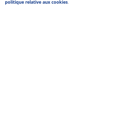
politique relative aux cookies
.
Le concept de street food se situe souvent dans une
ancienne usine ou en plein air. Vous pouvez obtenir
l'aspect rugueux et la sensation d'être en ville avec un
parasol, cela crée également une place à l'ombre.