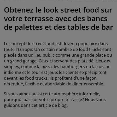
ccessoires entretien meubles
clairages d'extérieur
oustiquaires
raps
ommiers avec rangement
clairage
Obtenez le look street food sur
ilm pour vitrage
amping
arde-robes
ommiers
énage
votre terrasse avec des bancs
de palettes et des tables de bar
ccessoires
eubles de chambre à coucher
atelas enfant
hambre d’enfant
its superposés
aver et repasser
Le concept de street food est devenu populaire dans
toute l'Europe. Un certain nombre de food trucks sont
rticles pour animaux de compagnie
placés dans un lieu public comme une grande place ou
un grand garage. Ceux-ci servent des plats délicieux et
simples, comme la pizza, les hamburgers ou la cuisine
indienne et le tour est joué: les clients se précipitent
devant les food trucks. Ils profitent d'une façon
détendue, flexible et abordable de dîner ensemble.
Si vous aimez aussi cette atmosphère informelle,
pourquoi pas sur votre propre terrasse? Nous vous
guidons dans cet article de blog.