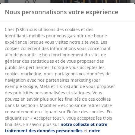
Nous personnalisons votre expérience
Chez JYSK, nous utilisons des cookies et des
identifiants mobiles pour vous garantir une bonne
expérience lorsque vous visitez notre site web. Les
Dans la streetfood, vous choisissez votre plat préféré
cookies collectent des informations vous concernant
et vous pouvez également choisir de partager des plats
afin de garantir le bon fonctionnement du site, de
entre vous. Asseyez-vous à une table avec d'autres
générer des statistiques et de vous proposer des
personnes et si vous manquez d'espace, les tables de
publicités pertinentes. Lorsque vous acceptez les
bar peuvent être une solution appropriée.
cookies marketing, nous partageons vos données de
navigation avec nos partenaires marketing (par
Consultez également nos
exemple Google, Meta et TikTok) afin de vous proposer
meubles de jardin en bois avec label FSC
.
des publicités personnalisées et statiques. Vous
pouvez en savoir plus sur les finalités de ces cookies
Rugueux et urbain
dans la section « Modifier » et choisir de retirer votre
consentement en cliquant sur l'icône des cookies. En
cliquant sur « Accepter tout », vous acceptez les trois
finalités. En savoir plus sur
notre collecte et notre
traitement des données personnelles
et
notre