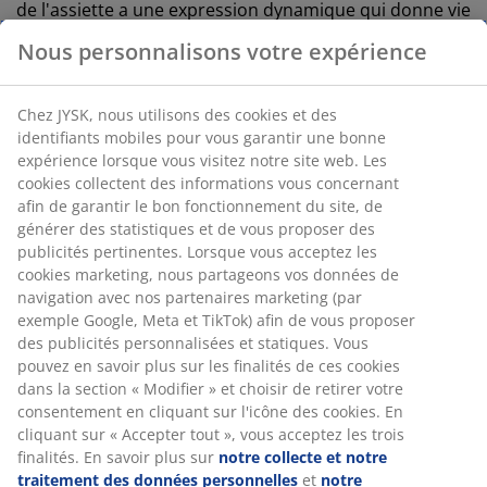
de l'assiette a une expression dynamique qui donne vie
à l'assiette. L'assiette en grès STEFFEN est disponible
Nous personnalisons votre expérience
en deux tailles : Une version assiette plate (Ø 27 cm) et
une version assiette à dessert (Ø 21 cm).
Chez JYSK, nous utilisons des cookies et des
identifiants mobiles pour vous garantir une bonne
expérience lorsque vous visitez notre site web. Les
cookies collectent des informations vous concernant
afin de garantir le bon fonctionnement du site, de
générer des statistiques et de vous proposer des
publicités pertinentes. Lorsque vous acceptez les
cookies marketing, nous partageons vos données de
navigation avec nos partenaires marketing (par
exemple Google, Meta et TikTok) afin de vous proposer
des publicités personnalisées et statiques. Vous
pouvez en savoir plus sur les finalités de ces cookies
dans la section « Modifier » et choisir de retirer votre
consentement en cliquant sur l'icône des cookies. En
cliquant sur « Accepter tout », vous acceptez les trois
finalités. En savoir plus sur
notre collecte et notre
traitement des données personnelles
et
notre