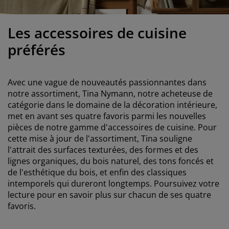
ccessoires entretien meubles
clairages d'extérieur
oustiquaires
raps
ommiers avec rangement
clairage
ilm pour vitrage
amping
Les accessoires de cuisine
arde-robes
ommiers
énage
préférés
ccessoires
eubles de chambre à coucher
atelas enfant
hambre d’enfant
its superposés
aver et repasser
Avec une vague de nouveautés passionnantes dans
notre assortiment, Tina Nymann, notre acheteuse de
rticles pour animaux de compagnie
catégorie dans le domaine de la décoration intérieure,
met en avant ses quatre favoris parmi les nouvelles
pièces de notre gamme d'accessoires de cuisine. Pour
cette mise à jour de l'assortiment, Tina souligne
l'attrait des surfaces texturées, des formes et des
lignes organiques, du bois naturel, des tons foncés et
de l'esthétique du bois, et enfin des classiques
intemporels qui dureront longtemps. Poursuivez votre
lecture pour en savoir plus sur chacun de ses quatre
favoris.