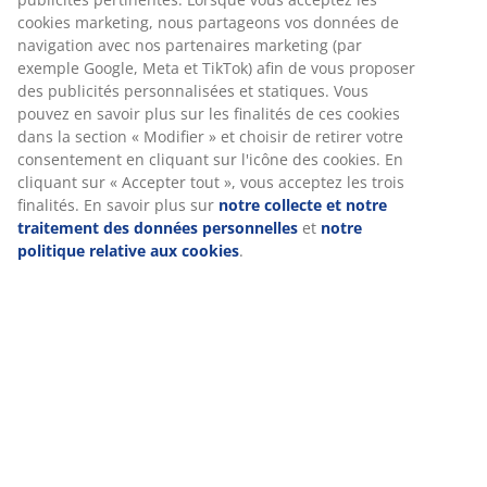
Numéro d’article: 6512944
Spécifications
Nous personnalisons votre expérience
Avis
(
24
)
Chez JYSK, nous utilisons des cookies et des identifiants mobile
vous garantir une bonne expérience lorsque vous visitez notre s
web. Les cookies collectent des informations vous concernant af
Livraison
garantir le bon fonctionnement du site, de générer des statistiq
de vous proposer des publicités pertinentes. Lorsque vous accep
cookies marketing, nous partageons vos données de navigation 
nos partenaires marketing (par exemple Google, Meta et TikTok) 
vous proposer des publicités personnalisées et statiques. Vous
en savoir plus sur les finalités de ces cookies dans la section « M
» et choisir de retirer votre consentement en cliquant sur l'icôn