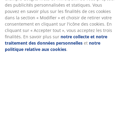
(
21
)
acceptez les cookies marketing, nous partageons vos
données de navigation avec nos partenaires marketing
(par exemple Google, Meta et TikTok) afin de vous
proposer des publicités personnalisées et statiques. Vous
Livraison
pouvez en savoir plus sur les finalités de ces cookies dans
la section « Modifier » et choisir de retirer votre
consentement en cliquant sur l'icône des cookies. En
cliquant sur « Accepter tout », vous acceptez les trois
finalités. En savoir plus sur
notre collecte et notre
traitement des données personnelles
et
notre politique
relative aux cookies
.