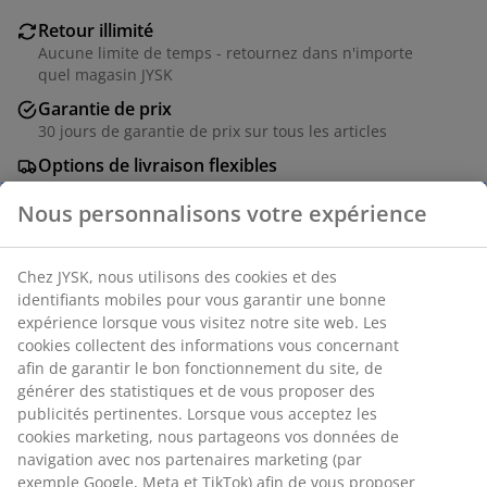
Retour illimité
Aucune limite de temps - retournez dans n'importe
quel magasin JYSK
Garantie de prix
30 jours de garantie de prix sur tous les articles
Options de livraison flexibles
Livraison rapide et facile
Numéro d’article: 4542207
Nous personnalisons votre expérience
Chez JYSK, nous utilisons des cookies et des identifiants
Spécifications
mobiles pour vous garantir une bonne expérience lorsque
vous visitez notre site web. Les cookies collectent des
informations vous concernant afin de garantir le bon
fonctionnement du site, de générer des statistiques et de
Avis
vous proposer des publicités pertinentes. Lorsque vous