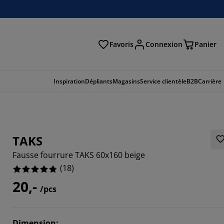
Favoris
Connexion
Panier
herche
Inspiration
Dépliants
Magasins
Service clientèle
B2B
Carrière
TAKS
Fausse fourrure TAKS 60x160 beige
(
18
)
20,-
/pcs
8889%
Dimension
: