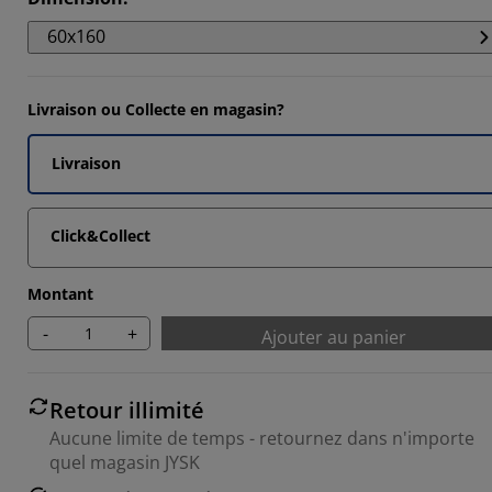
5555%
60x160
5555%
Livraison ou Collecte en magasin?
Livraison
Click&Collect
Montant
-
+
Ajouter au panier
Retour illimité
Aucune limite de temps - retournez dans n'importe
quel magasin JYSK