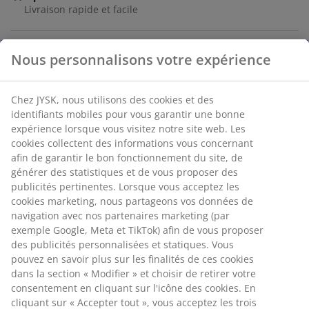
Livraison rapide et facile
Nous personnalisons votre expérience
Lavettes en coton à haute capacité d'absorption pour
un nettoyage efficace et les tâches quotidiennes de la
cuisine. Les lavettes sont lavables en machine à 60°C
Chez JYSK, nous utilisons des cookies et des
pour un entretien facile et une réutilisation. Lot de 3 en
identifiants mobiles pour vous garantir une bonne
expérience lorsque vous visitez notre site web. Les
couleurs assorties. l25 x L25 cm
cookies collectent des informations vous concernant
afin de garantir le bon fonctionnement du site, de
Numéro d’article: 4920002
générer des statistiques et de vous proposer des
publicités pertinentes. Lorsque vous acceptez les
cookies marketing, nous partageons vos données de
navigation avec nos partenaires marketing (par
Spécifications
exemple Google, Meta et TikTok) afin de vous proposer
des publicités personnalisées et statiques. Vous
pouvez en savoir plus sur les finalités de ces cookies
dans la section « Modifier » et choisir de retirer votre
Avis
consentement en cliquant sur l'icône des cookies. En
(
9
)
cliquant sur « Accepter tout », vous acceptez les trois