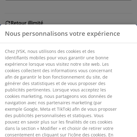
Retour illimité
Aucune limite de temps - retournez dans n'importe
Nous personnalisons votre expérience
quel magasin JYSK
Garantie de prix
Chez JYSK, nous utilisons des cookies et des
30 jours de garantie de prix sur tous les articles
identifiants mobiles pour vous garantir une bonne
Options de livraison flexibles
expérience lorsque vous visitez notre site web. Les
Livraison rapide et facile
cookies collectent des informations vous concernant
afin de garantir le bon fonctionnement du site, de
générer des statistiques et de vous proposer des
publicités pertinentes. Lorsque vous acceptez les
Numéro d’article: 4912844
cookies marketing, nous partageons vos données de
Instructions de montage
navigation avec nos partenaires marketing (par
exemple Google, Meta et TikTok) afin de vous proposer
des publicités personnalisées et statiques. Vous
pouvez en savoir plus sur les finalités de ces cookies
Spécifications
dans la section « Modifier » et choisir de retirer votre
consentement en cliquant sur l'icône des cookies. En