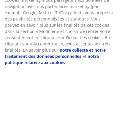
cookies marketing, nous partageons vos données de
navigation avec nos partenaires marketing (par
exemple Google, Meta et TikTok) afin de vous proposer
Spécifications
des publicités personnalisées et statiques. Vous
pouvez en savoir plus sur les finalités de ces cookies
dans la section « Modifier » et choisir de retirer votre
consentement en cliquant sur l'icône des cookies. En
Avis
cliquant sur « Accepter tout », vous acceptez les trois
finalités. En savoir plus sur
notre collecte et notre
(
17
)
traitement des données personnelles
et
notre
politique relative aux cookies
.
Livraison