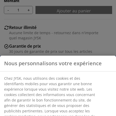
Montant
-
+
Ajouter au panier
Retour illimité
Aucune limite de temps - retournez dans n'importe
quel magasin JYSK
Garantie de prix
30 jours de garantie de prix sur tous les articles
Options de livraison flexibles
Livraison rapide et facile
Cadre photo 30x40 cm en placage bois avec une façade
en plastique léger. l30 x H40 cm
Numéro d’article: 4912556