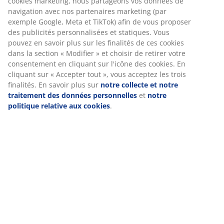
Spécifications
Avis
Nous personnalisons votre expérience
(
144
)
Chez JYSK, nous utilisons des cookies et des identifiants mobile
vous garantir une bonne expérience lorsque vous visitez notre s
Livraison
web. Les cookies collectent des informations vous concernant af
garantir le bon fonctionnement du site, de générer des statistiq
de vous proposer des publicités pertinentes. Lorsque vous acce
les cookies marketing, nous partageons vos données de navigat
avec nos partenaires marketing (par exemple Google, Meta et Ti
afin de vous proposer des publicités personnalisées et statiques
Vous pouvez en savoir plus sur les finalités de ces cookies dans 
section « Modifier » et choisir de retirer votre consentement en
cliquant sur l'icône des cookies. En cliquant sur « Accepter tout 
vous acceptez les trois finalités. En savoir plus sur
notre collect