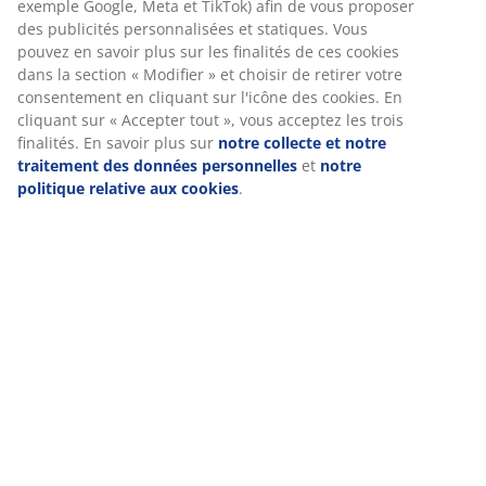
Avis
Chez JYSK, nous utilisons des cookies et des identifiants mobiles
(
24
)
pour vous garantir une bonne expérience lorsque vous visitez
notre site web. Les cookies collectent des informations vous
concernant afin de garantir le bon fonctionnement du site, de
générer des statistiques et de vous proposer des publicités
Livraison
pertinentes. Lorsque vous acceptez les cookies marketing, nous
partageons vos données de navigation avec nos partenaires
marketing (par exemple Google, Meta et TikTok) afin de vous
proposer des publicités personnalisées et statiques. Vous
pouvez en savoir plus sur les finalités de ces cookies dans la
section « Modifier » et choisir de retirer votre consentement en
cliquant sur l'icône des cookies. En cliquant sur « Accepter tout
», vous acceptez les trois finalités. En savoir plus sur
notre
collecte et notre traitement des données personnelles
et
notr
politique relative aux cookies
.