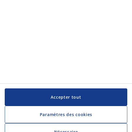
Service clientèle
JYSK
JYSK
Siège social
Suivez JYSK
Langue
Accepter tout
Paramètres des cookies
Nécessaire