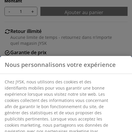
Montant
-
+
Ajouter au panier
Retour illimité
Aucune limite de temps - retournez dans n'importe
quel magasin JYSK
Garantie de prix
30 jours de garantie de prix sur tous les articles
Options de livraison flexibles
Livraison rapide et facile
Numéro d’article: 6842405
Spécifications