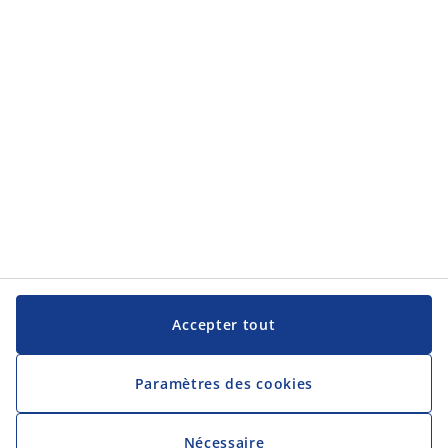
JYSK
JYSK
Siège social
Suivez JYSK
Langue