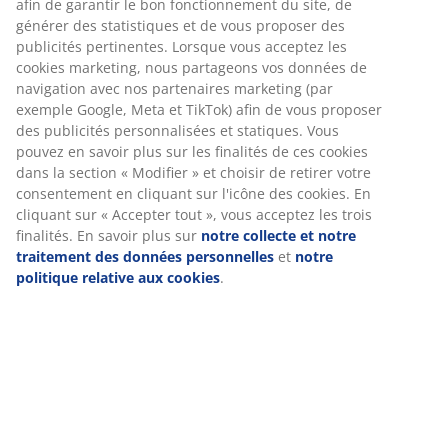
Avis
(
450
)
Livraison