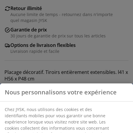
Retour illimité
Aucune limite de temps - retournez dans n'importe
quel magasin JYSK
Garantie de prix
30 jours de garantie de prix sur tous les articles
Options de livraison flexibles
Livraison rapide et facile
Placage décoratif. Tiroirs entièrement extensibles. l41 x
H56 x P48 cm
Numéro d’article: 3618924
Instructions de montage
Spécifications