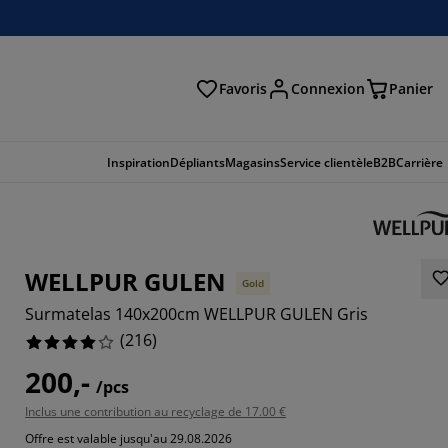
Favoris
Connexion
Panier
herche
Inspiration
Dépliants
Magasins
Service clientèle
B2B
Carrière
WELLPUR GULEN
Gold
Surmatelas 140x200cm WELLPUR GULEN Gris
(
216
)
200,-
/pcs
Inclus une contribution au recyclage de 17.00 €
222%
Offre est valable jusqu'au 29.08.2026