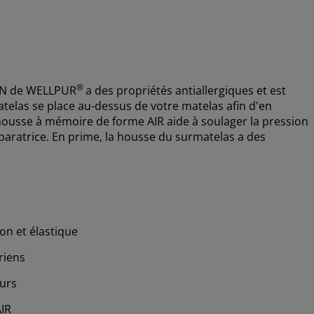
®
EN de
WELLPUR
a des propriétés antiallergiques et est
telas se place au-dessus de votre matelas afin d'en
 mousse à mémoire de forme AIR aide à soulager la pression
paratrice. En prime, la housse du surmatelas a des
on et élastique
riens
eurs
IR