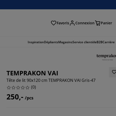
Favoris
Connexion
Panier
herche
Inspiration
Dépliants
Magasins
Service clientèle
B2B
Carrière
TEMPRAKON VAI
Tête de lit 90x120 cm TEMPRAKON VAI Gris-47
(
0
)
250,-
/pcs