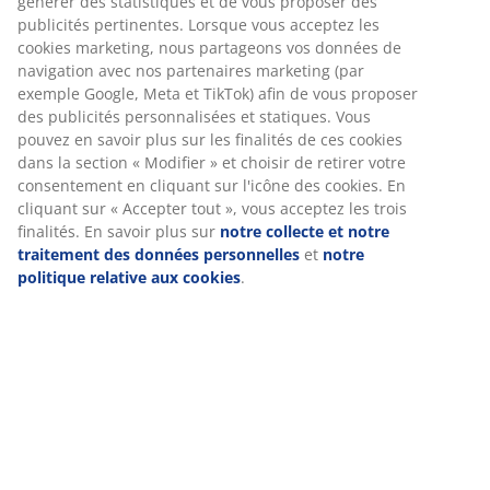
thermorégulatrices
Installation
Cette tête de lit peut être fixée au mur ou posée
directement au sol. Si vous la posez au sol, elle doit
être adossée à un mur pour une installation sécurisée.
Couleur
Assortissez votre tête de lit à d'autres articles de literie
de la même couleur Gris-47 pour une harmonie
parfaite.
OEKO-TEX® STANDARD 100
Ce produit est certifié OEKO-TEX® STANDARD 100. Cela
signifie que chaque composant est testé par des
instituts OEKO-TEX® indépendants et respecte des
limites strictes en matière de substances nocives.
FSC® Mix