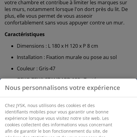
votre chambre et contribue à limiter les marques sur
les murs, notamment lorsque l'on dort près du lit. De
plus, elle vous permet de vous asseoir
confortablement sans vous appuyer contre un mur.
Caractéristiques
Dimensions : L 180 x H 120 x P 8 cm
Installation : Fixation murale ou pose au sol
Couleur : Gris-47
OEKO-TEX® STANDARD 100 : Testé sans
substances nocives
FSC® Mix : Le bois et les matériaux forestiers
utilisés dans ce produit proviennent de sources
certifiées FSC®, recyclées ou issues d'autres
sources contrôlées
Temprakon® : Matériaux essentiels pour un
sommeil réparateur aux propriétés