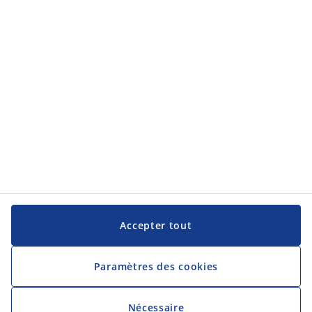
Service clientèle
JYSK
JYSK
Siège social
Suivez JYSK
Langue