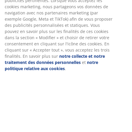
Installation
Cette tête de lit est conçue pour être posée
directement au sol et doit être placée contre un mur
pour une installation sécurisée.
Couleur
Associez votre tête de lit à d'autres articles de literie de
la même couleur Sable 91 pour une harmonie parfaite.
OEKO-TEX® STANDARD 100
Ce produit est certifié OEKO-TEX® STANDARD 100. Cela
signifie que chaque composant est testé par des
instituts OEKO-TEX® indépendants et respecte des
limites strictes concernant les substances nocives.
FSC® 100 %
Le label FSC® 100 % indique que tous les matériaux
dérivés du bois utilisés dans ce produit proviennent de