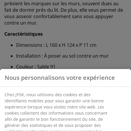
prévient les marques sur les murs, souvent dues au
fait de dormir près du lit. De plus, elle vous permet de
vous asseoir confortablement sans vous appuyer
contre un mur.
Caractéristiques
Dimensions : L 160 x H 124 x P 11 cm
Installation : À poser au sol contre un mur
Couleur : Sable 91
OEKO-TEX® STANDARD 100 : Testé sans
substances nocives
FSC® 100 % : Le bois et les matériaux forestiers
utilisés pour ce produit proviennent de forêts
gérées durablement et certifiées FSC®
DREAMZONE® : Matelas et lits de qualité à prix
abordable, disponibles exclusivement chez JYSK