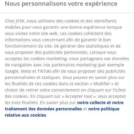
publicités pertinentes. Lorsque vous acceptez les
Installation
cookies marketing, nous partageons vos données de
navigation avec nos partenaires marketing (par
Cette tête de lit est conçue pour être posée
exemple Google, Meta et TikTok) afin de vous proposer
directement au sol et doit être placée contre un mur
des publicités personnalisées et statiques. Vous
pour une installation sécurisée.
pouvez en savoir plus sur les finalités de ces cookies
dans la section « Modifier » et choisir de retirer votre
Couleur
consentement en cliquant sur l'icône des cookies. En
cliquant sur « Accepter tout », vous acceptez les trois
Associez votre tête de lit à d'autres articles de literie de
finalités. En savoir plus sur
notre collecte et notre
la même couleur Gris 40 pour une harmonie parfaite.
traitement des données personnelles
et
notre
politique relative aux cookies
.
OEKO-TEX® STANDARD 100
Ce produit est certifié OEKO-TEX® STANDARD 100. Cela
signifie que chaque composant est testé par des
instituts OEKO-TEX® indépendants et respecte des
limites strictes concernant les substances nocives.
FSC® 100 %
Le label FSC® 100 % indique que tous les matériaux
dérivés du bois utilisés dans ce produit proviennent de