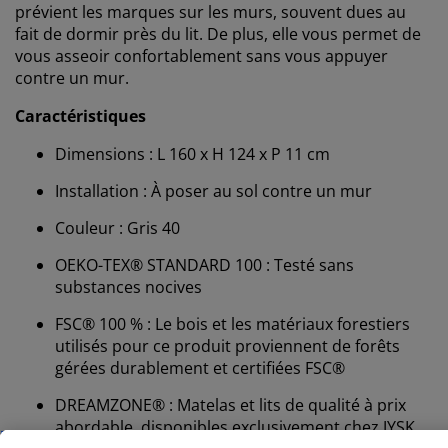
prévient les marques sur les murs, souvent dues au
fait de dormir près du lit. De plus, elle vous permet de
vous asseoir confortablement sans vous appuyer
contre un mur.
Caractéristiques
Dimensions : L 160 x H 124 x P 11 cm
Installation : À poser au sol contre un mur
Couleur : Gris 40
Nous personnalisons votre expérience
OEKO-TEX® STANDARD 100 : Testé sans
substances nocives
FSC® 100 % : Le bois et les matériaux forestiers
Chez JYSK, nous utilisons des cookies et des
utilisés pour ce produit proviennent de forêts
identifiants mobiles pour vous garantir une bonne
expérience lorsque vous visitez notre site web. Les
gérées durablement et certifiées FSC®
cookies collectent des informations vous concernant
DREAMZONE® : Matelas et lits de qualité à prix
afin de garantir le bon fonctionnement du site, de
abordable, disponibles exclusivement chez JYSK
générer des statistiques et de vous proposer des