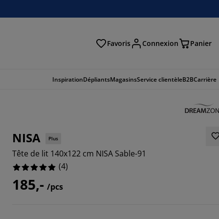
Favoris
Connexion
Panier
herche
Inspiration
Dépliants
Magasins
Service clientèle
B2B
Carrière
NISA
Plus
Tête de lit 140x122 cm NISA Sable-91
(
4
)
185,-
/pcs