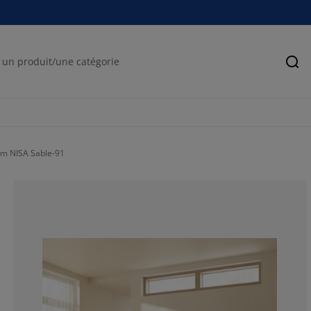
Rec
 cm NISA Sable-91
100%