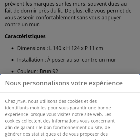
prévient les marques sur les murs, souvent dues au
fait de dormir près du lit. De plus, elle vous permet de
vous asseoir confortablement sans vous appuyer
contre un mur.
Caractéristiques
Dimensions : L 140 x H 124 x P 11 cm
Installation : À poser au sol contre un mur
Couleur : Brun 92
OEKO-TEX® STANDARD 100 : Testé sans
substances nocives
FSC® 100 % : Le bois et les matériaux forestiers
utilisés pour ce produit proviennent de forêts
gérées durablement et certifiées FSC®
DREAMZONE® : Matelas et lits de qualité à prix
abordable, disponibles exclusivement chez JYSK