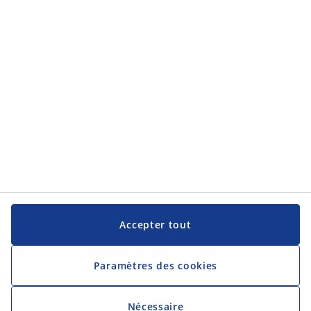
Service clientèle
JYSK
JYSK
Siège social
Suivez JYSK
Langue