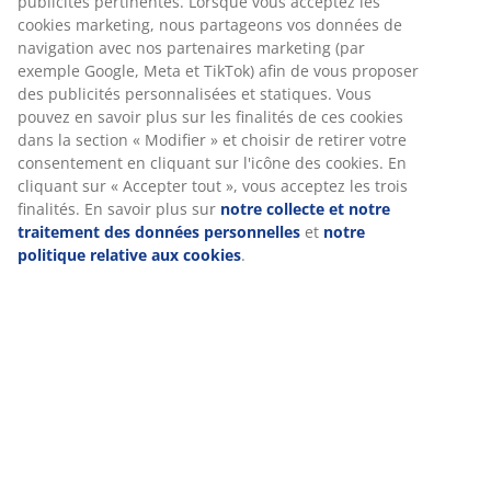
Installation
Cette tête de lit est conçue pour être posée
directement au sol et doit être placée contre un mur
pour une installation sécurisée.
Couleur
Associez votre tête de lit à d'autres articles de literie de
la même couleur Brun 92 pour une harmonie parfaite.
OEKO-TEX® STANDARD 100
Ce produit est certifié OEKO-TEX® STANDARD 100. Cela
signifie que chaque composant est testé par des
instituts OEKO-TEX® indépendants et respecte des
limites strictes concernant les substances nocives.
FSC® 100 %
Le label FSC® 100 % indique que tous les matériaux
dérivés du bois utilisés dans ce produit proviennent de