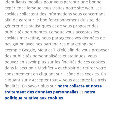
Numéro d’article: 1629101
Spécifications
Avis
(
100
)
À propos de la marque
Livraison