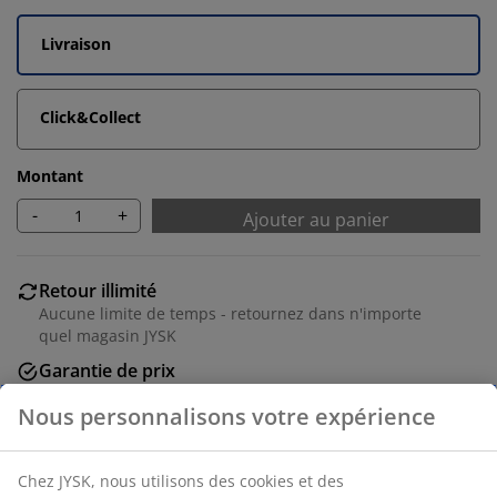
Livraison
Click&Collect
Montant
-
+
Ajouter au panier
Retour illimité
Aucune limite de temps - retournez dans n'importe
quel magasin JYSK
Garantie de prix
30 jours de garantie de prix sur tous les articles
Options de livraison flexibles
Livraison rapide et facile