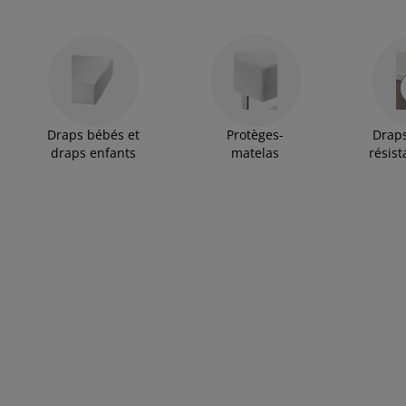
Draps bébés et
Protèges-
Drap
draps enfants
matelas
résist