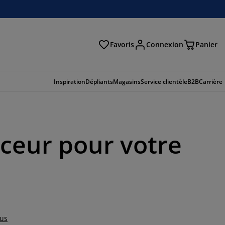
Favoris
Connexion
Panier
herche
Inspiration
Dépliants
Magasins
Service clientèle
B2B
Carrière
ceur pour votre
lus