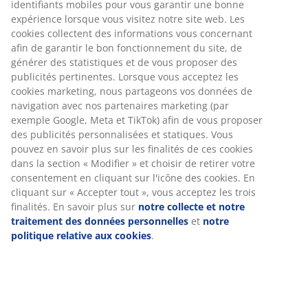
Numéro d’article: 1425001
Spécifications
Avis
(
47
)
À propos de la marque
Livraison