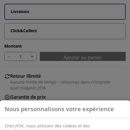
Livraison
Click&Collect
Montant
-
+
Ajouter au panier
Retour illimité
Aucune limite de temps - retournez dans n'importe
quel magasin JYSK
Garantie de prix
30 jours de garantie de prix sur tous les articles
Options de livraison flexibles
Livraison rapide et facile