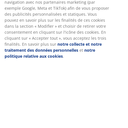
Nous personnalisons votre expérience
Chez JYSK, nous utilisons des cookies et des identifiants mobile
vous garantir une bonne expérience lorsque vous visitez notre s
web. Les cookies collectent des informations vous concernant af
garantir le bon fonctionnement du site, de générer des statistiq
de vous proposer des publicités pertinentes. Lorsque vous accep
cookies marketing, nous partageons vos données de navigation 
nos partenaires marketing (par exemple Google, Meta et TikTok) 
vous proposer des publicités personnalisées et statiques. Vous
en savoir plus sur les finalités de ces cookies dans la section « M
» et choisir de retirer votre consentement en cliquant sur l'icôn
cookies. En cliquant sur « Accepter tout », vous acceptez les troi
finalités. En savoir plus sur
notre collecte et notre traitement 